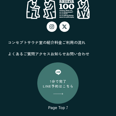
I
X
n
-
s
t
t
w
コンセプト
サウナ室の紹介
料金
ご利用の流れ
a
i
g
t
よくあるご質問
アクセス
お知らせ
r
t
お問い合わせ
a
e
m
r
Page Top ⤴︎