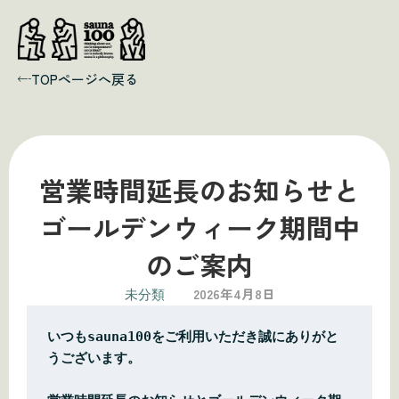
内
容
を
ス
TOPページへ戻る
キ
ッ
プ
営業時間延長のお知らせと
ゴールデンウィーク期間中
のご案内
2026年4月8日
未分類
いつもsauna100をご利用いただき誠にありがと
うございます。